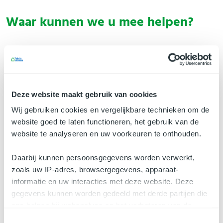
Waar kunnen we u mee helpen?
Nieuws
Deze website maakt gebruik van cookies
Wij gebruiken cookies en vergelijkbare technieken om de
website goed te laten functioneren, het gebruik van de
website te analyseren en uw voorkeuren te onthouden.
Daarbij kunnen persoonsgegevens worden verwerkt,
zoals uw IP-adres, browsergegevens, apparaat-
informatie en uw interacties met deze website. Deze
gegevens kunnen worden gedeeld met derde partijen die
ons helpen bij webanalyse en het verbeteren van de
27 juli 2026
website.
Terugblik: laatste Klus? Bus! van het jaar bij de
Toestemmingsselectie